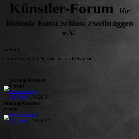
Künstler-Forum
für
bildende Kunst Schloss Zweibrüggen
e.V.
Satzung
Unsere Satzung finden Sie hier als Download.
Satzung Künstler-
Forum
Neue Satzung
2023.pdf
(119.2KB)
Satzung Künstler-
Forum
Neue Satzung
2023.pdf
(119.2KB)